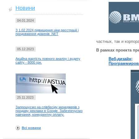
Новини
04.01.2024
З 1.02.2024 підвищення ціни реєстрації і
продовження доменів .NET
частных, так и корпор
05.12.2023
В рамках проекта п
Веб-дизайн;
Акційна вартість повного аналізу і аудиту
сайту - 8000 грн.
Программиров
25.11.2023
Запрошуємо на співбесіду менеджерів з
продажу реклами в Google. Забезпечуємо
навчання, конкурентну оплату.
Всі новини