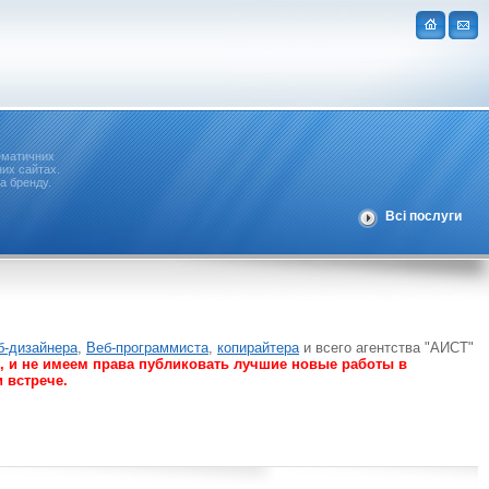
ематичних
их сайтах.
а бренду.
Всі послуги
б-дизайнера
,
Веб-программиста
,
копирайтера
и всего агентства "АИСТ"
в, и не имеем права публиковать лучшие новые работы в
 встрече.