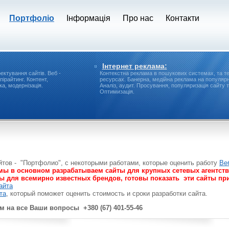
Портфоліо
Інформація
Про нас
Контакти
Інтернет реклама:
ектування сайтів.
Веб -
Контекстна реклама в пошукових системах, та т
пірайтинг.
Контент,
ресурсах.
Банерна, медійна реклама на популярн
а, модернізація.
Аналіз, аудит.
Просування, популяризація сайту т
Оптимизація.
тов - "Портфолио", с некоторыми работами, которые оценить работу
Ве
 мы в основном разрабатываем сайты для крупных сетевых агентст
ы для всемирно известных брендов, готовы показать эти сайты при
айта
та
, который поможет оценить стоимость и сроки разработки сайта.
м на все Ваши вопросы +380 (67) 401-55-46