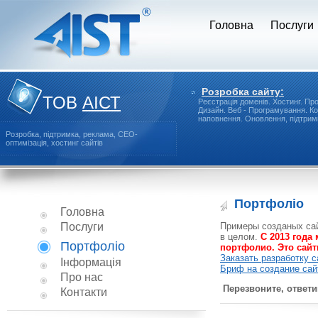
Головна
Послуги
Розробка сайту:
ТОВ
АІСТ
Реєстрація доменів.
Хостинг.
Про
Дизайн.
Веб - Програмування.
Ко
наповнення.
Оновлення, підтримк
Розробка, підтримка, реклама, СЕО-
оптимізація, хостинг сайтів
Портфоліо
Головна
Послуги
Примеры созданых сай
в целом.
С 2013 года
Портфоліо
портфолио. Это сайт
Заказать разработку с
Інформація
Бриф на создание сай
Про нас
Перезвоните, ответи
Контакти