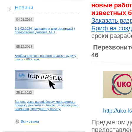
новые работ
Новини
известных б
Заказать раз
04.01.2024
Бриф на созд
З 1.02.2024 підвищення ціни реєстрації і
продовження доменів .NET
сроки разраб
Перезвоните
05.12.2023
46
Акційна вартість повного аналізу і аудиту
сайту - 8000 грн.
25.11.2023
Запрошуємо на співбесіду менеджерів з
продажу реклами в Google. Забезпечуємо
навчання, конкурентну оплату.
http://uko-
Предметом д
Всі новини
предоставле