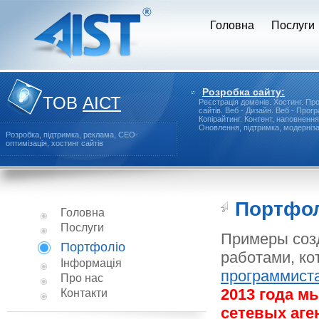
Головна
Послуги
Розробка сайту:
ТОВ
АІСТ
Реєстрація доменів.
Хостинг.
Про
сайтів.
Веб - Дизайн.
Веб - Прог
Копірайтинг.
Контент, наповнення
Оновлення, підтримка, модерніза
Розробка, підтримка, реклама, СЕО-
оптимізація, хостинг сайтів
Портфо
Головна
Послуги
Примеры созд
Портфоліо
работами, ко
Інформація
программист
Про нас
2013 года м
Контакти
сетевых аге