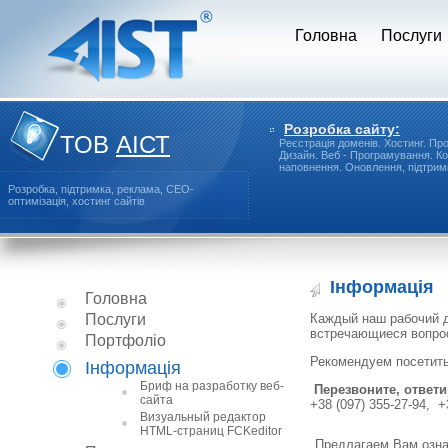
Головна
Послуги
Розробка сайту:
ТОВ
АІСТ
Реєстрація доменів.
Хостинг.
Про
Дизайн.
Веб - Програмування.
Ко
наповнення.
Оновлення, підтримк
Розробка, підтримка, реклама, СЕО-
оптимізація, хостинг сайтів
Інформація
Головна
Послуги
Каждый наш рабочий д
встречающиеся вопро
Портфоліо
Рекомендуем посетит
Інформація
Бриф на разработку веб-
Перезвоните, ответ
сайта
+38 (097) 355-27-94, +
Визуальный редактор
HTML-страниц FCKeditor
Предлагаем Вам озна