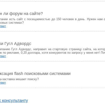
н ли форум на сайте?
пании есть сайт с посещаемостью до 150 человек в день. Нужен нам 
сковых системах?
твет
ки Гугл Адвордс
мпанию Гугл Адвордс, направил на стартовую страницу сайта, на котор
ик по рекламе, 0,20 доллара, хотя конкурентов по запросу у меня нет! П
твет
ксация flash поисковыми системами
-заставка мешает поиску?
твет
 консультанту