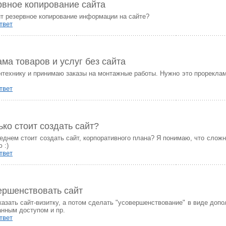
рвное копирование сайта
ит резервное копирование информации на сайте?
твет
ма товаров и услуг без сайта
технику и принимаю заказы на монтажные работы. Нужно это прореклами
твет
ко стоит создать сайт?
еднем стоит создать сайт, корпоративного плана? Я понимаю, что сложны
 :)
твет
ершенствовать сайт
казать сайт-визитку, а потом сделать "усовершенствование" в виде доп
анным доступом и пр.
твет