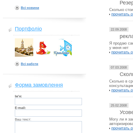
Резе
Всі новини
Сколько сто
прочитать о
Портфоліо
22.09.2008
рекла
Я продаю сан
у меня нет
прочитать о
Всі работи
07.03.2008
Сколь
Сколько в ср
Форма замовлення
консультацию
прочитать о
Ім'я:
25.02.2008
E-mail:
Усов
Могу ли я за
Ваш текст:
авторизиров
прочитать о