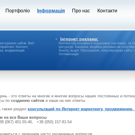
Портфоліо
Інформація
Про нас
Контакти
Інтернет реклама:
ектування сайтів.
Веб -
Контекстна реклама в пошукових системах, та т
пірайтинг.
Контент,
ресурсах.
Банерна, медійна реклама на популярн
а, модернізація.
Аналіз, аудит.
Просування, популяризація сайту т
Оптимизація.
ень - это ответы на многие и многие вопросы наших постоянных и поте
сы по
созданию сайтов
и наши на них ответы.
ь также раздел
консультаций по Интернет маркетингу, продвижению, 
им на все Ваши вопросы
38 (067) 401-55-46, +38 (050) 157-81-54
комиться с перечнем часто задаваемых вопросов