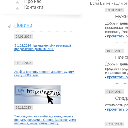
Про нас
Если Вы не нашли отв
Контакти
09.01.2012
Нужн
Добрый день
Новини
несколько м
кнопочку "за
прочитать о
04.01.2024
З 1.02.2024 підвищення ціни реєстрації і
продовження доменів .NET
19.12.2011
Поиск
05.12.2023
Добрый день
продает прод
Акційна вартість повного аналізу і аудиту
и насколько 
сайту - 8000 грн.
прочитать о
04.04.2011
Созд
стоимость ра
25.11.2023
прочитать о
Запрошуємо на співбесіду менеджерів з
продажу реклами в Google. Забезпечуємо
навчання, конкурентну оплату.
07.05.2009