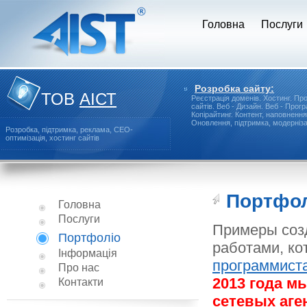
Головна
Послуги
Розробка сайту:
ТОВ
АІСТ
Реєстрація доменів.
Хостинг.
Про
сайтів.
Веб - Дизайн.
Веб - Прог
Копірайтинг.
Контент, наповнення
Оновлення, підтримка, модерніза
Розробка, підтримка, реклама, СЕО-
оптимізація, хостинг сайтів
Портфо
Головна
Послуги
Примеры созд
Портфоліо
работами, ко
Інформація
программист
Про нас
2013 года м
Контакти
сетевых аге