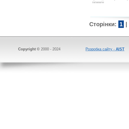
гигиениче
Сторінки:
1
|
Copyright ©
2000 - 2024
Розробка сайту -
AIST