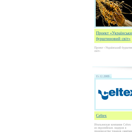
Проект «Українськ
бурштиновий світ»
Проект «Український буршти
світ»
15.12.2009
Celtex
Итальянская компания Celtex 
из европейских лидеров в
производстве товаров санитар