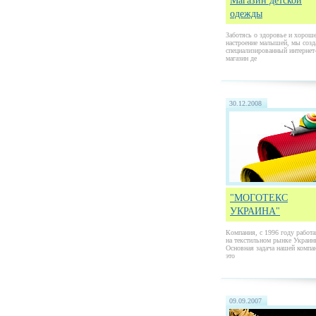
Магазин детской
одежды
Заботясь о здоровье и хорош
настроение малышей, мы созд
специализированный интернет
магазин де
30.12.2008
"МОГОТЕКС
УКРАИНА"
Компания, с 1996 году работ
на текстильном рынке Украин
Основная задача нашей компа
это
09.09.2007