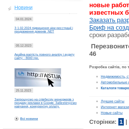
новые работ
Новини
известных б
Заказать раз
04.01.2024
Бриф на созд
З 1.02.2024 підвищення ціни реєстрації і
продовження доменів .NET
сроки разраб
Перезвоните
05.12.2023
46
Акційна вартість повного аналізу і аудиту
сайту - 8000 грн.
Розробка сайтів, по 
Недвижимость, с
Автомобильные 
Каталоги товаро
25.11.2023
Запрошуємо на співбесіду менеджерів з
Лучшие сайты
продажу реклами в Google. Забезпечуємо
навчання, конкурентну оплату.
Интернет магаз
Новые сайты
Всі новини
Сторінки:
1
|