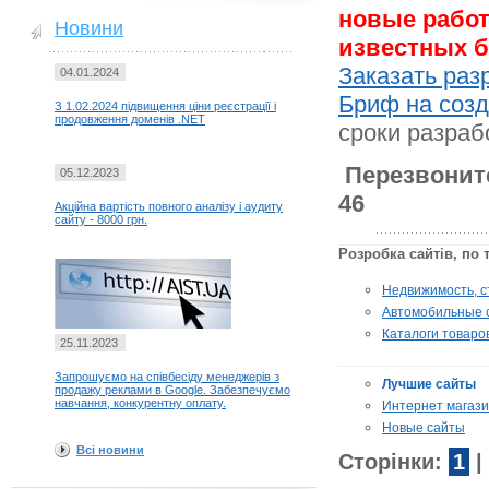
новые работ
Новини
известных б
Заказать раз
04.01.2024
Бриф на созд
З 1.02.2024 підвищення ціни реєстрації і
продовження доменів .NET
сроки разраб
Перезвоните
05.12.2023
46
Акційна вартість повного аналізу і аудиту
сайту - 8000 грн.
Розробка сайтів, по 
Недвижимость, с
Автомобильные 
Каталоги товаро
25.11.2023
Запрошуємо на співбесіду менеджерів з
Лучшие сайты
продажу реклами в Google. Забезпечуємо
навчання, конкурентну оплату.
Интернет магаз
Новые сайты
Всі новини
Сторінки:
1
|