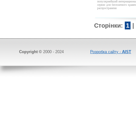
популярнейший интернацион
сервис для бесплатного хране
распространени
Сторінки:
1
|
Copyright ©
2000 - 2024
Розробка сайту -
AIST