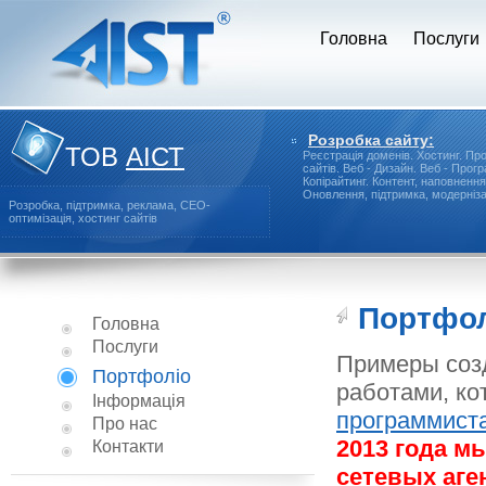
Головна
Послуги
Розробка сайту:
ТОВ
АІСТ
Реєстрація доменів.
Хостинг.
Про
сайтів.
Веб - Дизайн.
Веб - Прог
Копірайтинг.
Контент, наповнення
Оновлення, підтримка, модерніза
Розробка, підтримка, реклама, СЕО-
оптимізація, хостинг сайтів
Портфо
Головна
Послуги
Примеры созд
Портфоліо
работами, ко
Інформація
программист
Про нас
2013 года м
Контакти
сетевых аге