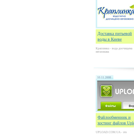
Доставка питьевой
воды в Киеве
Краплинка - вода доочищена
негазована
10.11.2008
Файлообменник и
хостинг файлов Upl
UPLOAD.COM.UA - это